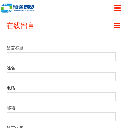
切
1
2
3
换
导
在线留言
航
切
换
导
航
留言标题
姓名
电话
邮箱
留言内容